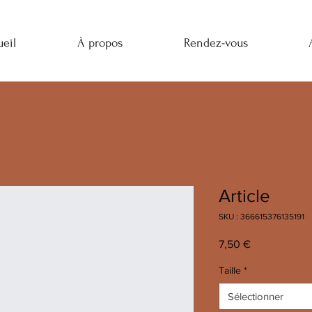
eil
À propos
Rendez-vous
Article
SKU : 366615376135191
Prix
7,50 €
Taille
*
Sélectionner