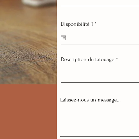
r
Disponibilité 1
*
e
q
u
i
r
e
Description du tatouage
d
Laissez-nous un message...