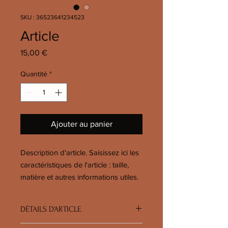
SKU : 36523641234523
Article
Prix
15,00 €
Quantité
*
Ajouter au panier
Description d'article. Saisissez ici les 
caractéristiques de l'article : taille, 
matière et autres informations utiles.
DÉTAILS D'ARTICLE